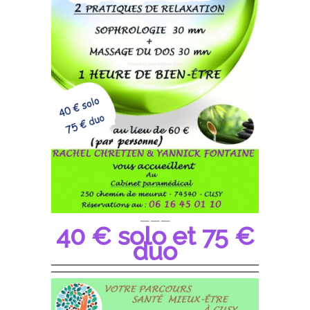
———
40 € solo et 75 €
duo