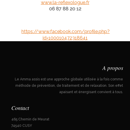
www.la-reflexologue.fr
06 87 88 20 12
h
ttps://www.facebook.com/profile.php?
id=100010472318641
A propos
Le Amma assis est une approche globale utilisée à la fois comme
méthode de prévention, de traitement et de relaxation. Son effet
apaisant et énergisant convient à tous.
Contact
465 Chemin de Meurat
74540 CUSY