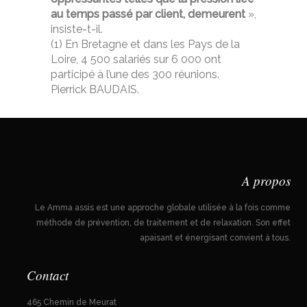
au temps passé par client, demeurent
»,
insiste-t-il.
(1) En Bretagne et dans les Pays de la
Loire, 4 500 salariés sur 6 000 ont
participé à l’une des 300 réunions.
Pierrick BAUDAIS.
A propos
Le Amma assis est une approche globale utilisée à la fois comme
méthode de prévention, de traitement et de relaxation. Son effet
apaisant et énergisant convient à tous.
Contact
465 Chemin de Meurat