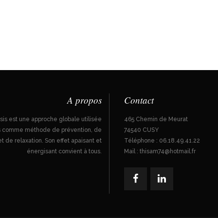
A propos
Contact
is est une approche globale utilisée
465 Chemin de Meurat
ois comme méthode de prévention, de
74540 CUSY
t de relaxation. Son effet apaisant et
Téléphone : 06.18.49.41.22
énergisant convient à tous.
Mail : thisam74@hotmail.fr